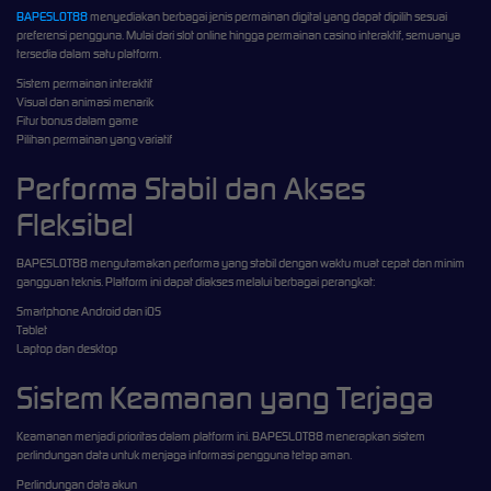
BAPESLOT88
menyediakan berbagai jenis permainan digital yang dapat dipilih sesuai
preferensi pengguna. Mulai dari slot online hingga permainan casino interaktif, semuanya
tersedia dalam satu platform.
Sistem permainan interaktif
Visual dan animasi menarik
Fitur bonus dalam game
Pilihan permainan yang variatif
Performa Stabil dan Akses
Fleksibel
BAPESLOT88 mengutamakan performa yang stabil dengan waktu muat cepat dan minim
gangguan teknis. Platform ini dapat diakses melalui berbagai perangkat:
Smartphone Android dan iOS
Tablet
Laptop dan desktop
Sistem Keamanan yang Terjaga
Keamanan menjadi prioritas dalam platform ini. BAPESLOT88 menerapkan sistem
perlindungan data untuk menjaga informasi pengguna tetap aman.
Perlindungan data akun