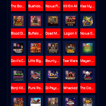
The Border
Bushido Way xNudge
Nexus Fire In The Hole xBomb
Kill Em All
Kiss My Chainsaw
Blood Diamond
Buffalo Hunter
Dead Men Walking
Legion X
Nexus Outsourced
Devil's Crossroad
Little Bighorn
Bounty Hunters xNudge®
Tsar Wars
Mayan Magic Wildfire
Benji Killed in Vegas
Punk Rocker
DJ Psycho
Whacked
The Creepy Carnival