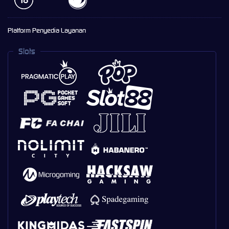
Platform Penyedia Layanan
Slots