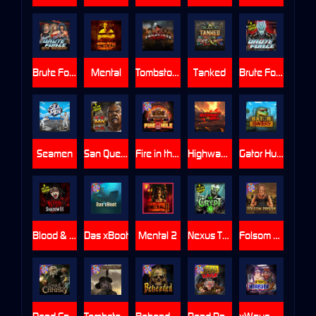
Brute Force: Alien Onslaught
Mental
Tombstone Slaughter
Tanked
Brute Force
Seamen
San Quentin 2: Death Row
Fire in the Hole 2
Highway to Hell
Gator Hunters
Blood & Shadow 2
Das xBoot
Mental 2
Nexus The Crypt
Folsom Prison