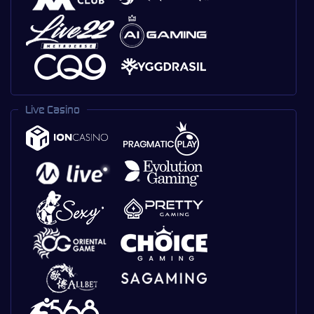
Live Casino