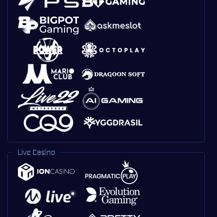
Live Casino