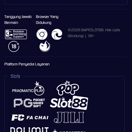
Tanggung Jawab
Browser Yang
Bermain
Didukung
©2026 BAPESLOT88. Hak cipta
dilindungi | 18+
Platform Penyedia Layanan
Slots