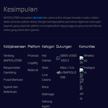
Kesimpulan
BAPESLOT88 merupakan
situs slot
dan casino online dengan tampilan modern, sistem
stabil, serta kemudahan akses. Dengan berbagai pilihan permainan digital dan dukungan
layanan yang responsif, platform ini menjadi pilihan bagi pengguna yang mencari hiburan
online yang praktis dan nyaman.
Kebijaksanaan
Platform
Kategori
Dukungan
Komunitas
Tentang
Promosi
Hot
0895-2000
Whatsa
BAPESLOT88
Games
-0023
pp
Loyalty
Responsible
Slots
https://t.m
Instagra
Referral
Gambling
e/BAPESLO
m
Live
T88
Pusat Bantuan
Casino
Syarat dan
Race
Ketentuan
Olahraga
Sabung
Ayam