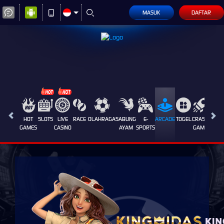
MASUK
DAFTAR
HOT
SLOTS
LIVE
RACE
OLAHRAGA
SABUNG
E-
ARCADE
TOGEL
CRASH
PROM
GAMES
CASINO
AYAM
SPORTS
GAME