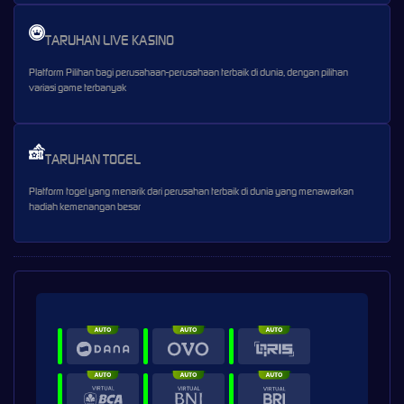
TARUHAN LIVE KASINO
Platform Pilihan bagi perusahaan-perusahaan terbaik di dunia, dengan pilihan
variasi game terbanyak
TARUHAN TOGEL
Platform togel yang menarik dari perusahan terbaik di dunia yang menawarkan
hadiah kemenangan besar