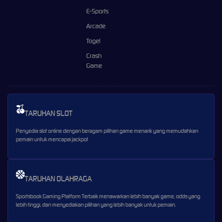
E-Sports
Arcade
Togel
Crash
Game
TARUHAN SLOT
Penyedia slot online dengan beragam pilihan game menarik yang memudahkan
pemain untuk mencapai jackpot
TARUHAN OLAHRAGA
Sportsbook Gaming Platform Terbaik menawarkan lebih banyak game, odds yang
lebih tinggi, dan menyediakan pilihan yang lebih banyak untuk pemain.