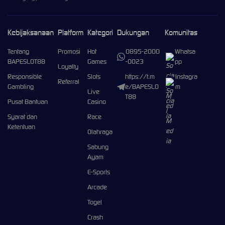
Kebijaksanaan
Platform
Kategori
Dukungan
Komunitas
Tentang
Promosi
Hot
0895-2000
Whatsa
BAPESLOT88
Games
-0023
pp
Loyalty
Responsible
Slots
https://t.m
Instagra
Referral
Gambling
e/BAPESLO
m
Live
T88
Pusat Bantuan
Casino
Syarat dan
Race
Ketentuan
Olahraga
Sabung
Ayam
E-Sports
Arcade
Togel
Crash