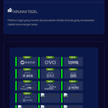
TARUHAN TOGEL
Platform togel yang menarik dari perusahan terbaik di dunia yang menawarkan
hadiah kemenangan besar