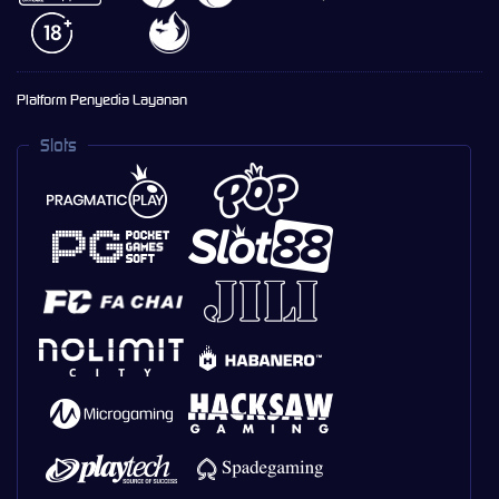
Platform Penyedia Layanan
Slots