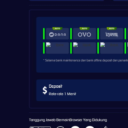
* Selama bank maintenance dan bank offline deposit dan penarik
Deposit
Rata-rata 1 Menit
Tanggung Jawab Bermain
Browser Yang Didukung