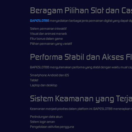
Beragam Pilihan Slot dan Ca
BAPESLOT88
menyediakan berbagai jenis permainan digital yang dapat dipil
Sistem permainan interaktif
Visual dan animasi menarik
Fitur bonus dalam game
Pilihan permainan yang variatif
Performa Stabil dan Akses Fl
BAPESLOT88 mengutamakan performa yang stabil dengan waktu muat cepat d
Smartphone Android dan iOS
Tablet
Laptop dan desktop
Sistem Keamanan yang Terj
Keamanan menjadi prioritas dalam platform ini. BAPESLOT88 menerapkan s
Perlindungan data akun
Sistem login aman
Pengelolaan aktivitas pengguna