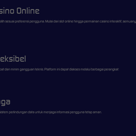
sino Online
ih sesuai preferensi pengguna. Mulai dari slot online hingga permainan casino interaktif, semuany
eksibel
an minim gangguan teknis. Platform ini dapat diakses melalui berbagai perangkat:
aga
istem perlindungan data untuk menjaga informasi pengguna tetap aman.