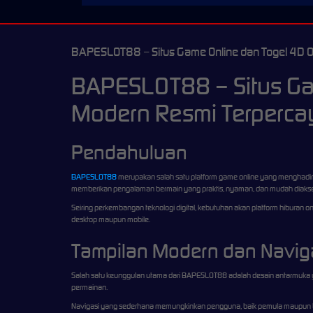
BAPESLOT88 – Situs Game Online dan Togel 4D 
BAPESLOT88 – Situs Ga
Modern Resmi Terperc
Pendahuluan
BAPESLOT88
merupakan salah satu platform game online yang menghadirkan
memberikan pengalaman bermain yang praktis, nyaman, dan mudah diakse
Seiring perkembangan teknologi digital, kebutuhan akan platform hiburan 
desktop maupun mobile.
Tampilan Modern dan Navig
Salah satu keunggulan utama dari BAPESLOT88 adalah desain antarmuka ya
permainan.
Navigasi yang sederhana memungkinkan pengguna, baik pemula maupun b