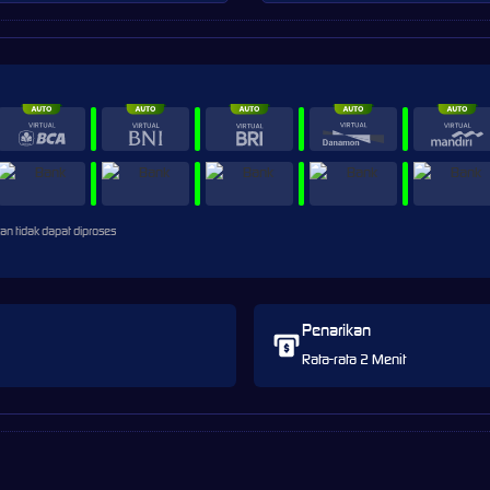
an tidak dapat diproses
Penarikan
Rata-rata 2 Menit