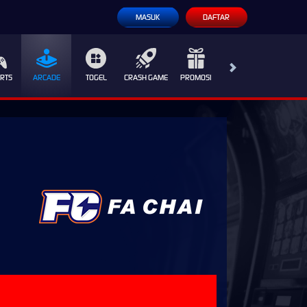
MASUK
DAFTAR
ORTS
ARCADE
TOGEL
CRASH GAME
PROMOSI