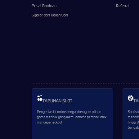
Pusat Bantuan
Referral
Syarat dan Ketentuan
TARUHAN SLOT
TA
Penyedia slot online dengan beragam pilihan
Sportsb
game menarik yang memudahkan pemain untuk
menawar
mencapai jackpot
tinggi,
banyak 