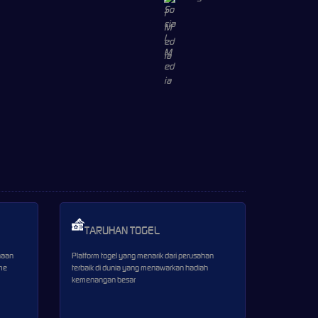
TARUHAN TOGEL
haan
Platform togel yang menarik dari perusahan
ame
terbaik di dunia yang menawarkan hadiah
kemenangan besar