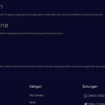
n
at. Pengguna juga dapat menggunakan akses alternatif untuk memastikan koneksi tetap lancar.
una
lam berbagai kebutuhan teknis maupun informasi umum.
n, sistem stabil, serta kemudahan akses. Dengan berbagai pilihan permainan digital dan dukungan
Kategori
Dukungan
Hot Games
0895-2000
Slots
https://t.m