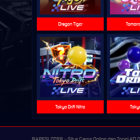
Dragon Tiger
Tomorr
Tokyo Drift Nitro
Tokyo
BAPESLOT88 – Situs Game Online dan Togel 4D 