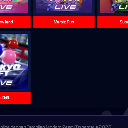
ow land
Marble Run
Supe
 Drift
Online dengan Tampilan Modern Resmi Terpercaya 2026