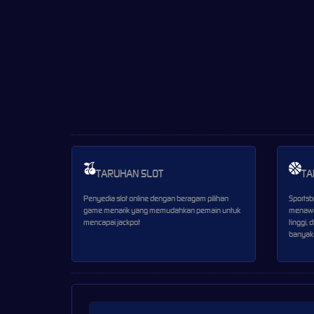
TARUHAN SLOT
TA
Penyedia slot online dengan beragam pilihan
Sportsb
game menarik yang memudahkan pemain untuk
menawar
mencapai jackpot
tinggi,
banyak 