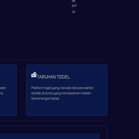
TARUHAN TOGEL
haan
Platform togel yang menarik dari perusahan
ame
terbaik di dunia yang menawarkan hadiah
kemenangan besar