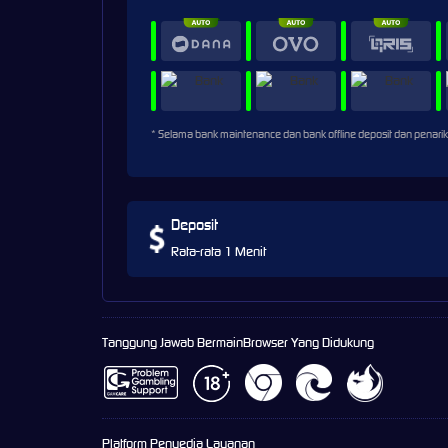
* Selama bank maintenance dan bank offline deposit dan penarik
Deposit
Rata-rata 1 Menit
Tanggung Jawab Bermain
Browser Yang Didukung
Platform Penyedia Layanan