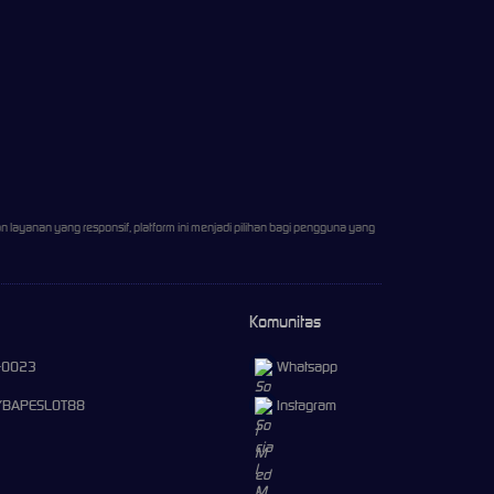
 layanan yang responsif, platform ini menjadi pilihan bagi pengguna yang
Komunitas
-0023
Whatsapp
e/BAPESLOT88
Instagram