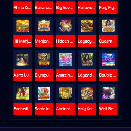
Rhino King
Bonanza Coins
Big Sevens Jackpot
Halloween Ghost
Fury Fighters
Hit Mahjong Wins
Mahjong Super Wins
Hidden City
Legacy of Midas
Quests of Olympus
Astro Luck
Olympus Legend
Amazing Soda Rush
Legend of Tarzan
Double Race
Fantastic Faries
Santa in the Summer
Ancient Stones
Holy Knight
Wolf Begins