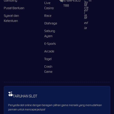
Gambling
e/BAPESLO
m
Live
T88
Pusat Bantuan
Casino
Syarat dan
Race
Ketentuan
Olahraga
Sabung
Ayam
E-Sports
Arcade
Togel
Crash
Game
TARUHAN SLOT
Penyedia slot online dengan beragam pilihan game menarik yang memudahkan
pemain untuk mencapai jackpot