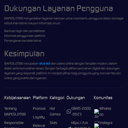
Dukungan Layanan Pengguna
BAPESLOT88 menyediakan layanan bantuan untuk membantu pengguna dalam berbagai
kebutuhan teknis maupun informasi umum.
Bantuan login dan pendaftaran
Informasi penggunaan platform
Penanganan kendala teknis
Kesimpulan
BAPESLOT88 merupakan
situs slot
dan casino online dengan tampilan modern, sistem
stabil, serta kemudahan akses. Dengan berbagai pilihan permainan digital dan dukungan
layanan yang responsif, platform ini menjadi pilihan bagi pengguna yang mencari hiburan
online yang praktis dan nyaman.
Kebijaksanaan
Platform
Kategori
Dukungan
Komunitas
Tentang
Promosi
Hot
0895-2000
Whatsa
BAPESLOT88
Games
-0023
pp
Loyalty
Responsible
Slots
https://t.m
Instagra
Referral