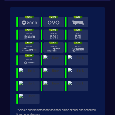
* Selama bank maintenance dan bank offline deposit dan penarikan
tidak dapat diproses