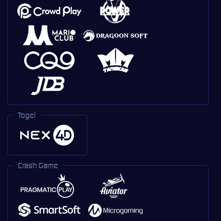
Togel
Crash Game