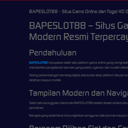
BAPESLOT88 – Situs Game Online dan Togel 4D 
BAPESLOT88 – Situs Ga
Modern Resmi Terperc
Pendahuluan
BAPESLOT88
merupakan salah satu platform game online yang menghadirkan
memberikan pengalaman bermain yang praktis, nyaman, dan mudah diakse
Seiring perkembangan teknologi digital, kebutuhan akan platform hiburan 
desktop maupun mobile.
Tampilan Modern dan Navig
Salah satu keunggulan utama dari BAPESLOT88 adalah desain antarmuka ya
permainan.
Navigasi yang sederhana memungkinkan pengguna, baik pemula maupun b