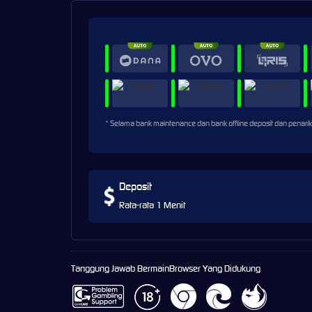
* Selama bank maintenance dan bank offline deposit dan penarik
Deposit
Rata-rata 1 Menit
Tanggung Jawab Bermain
Browser Yang Didukung