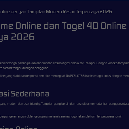
Online dengan Tampilan Modern Resmi Terpercaya 2026
me Online dan Togel 4D Online
aya 2026
 berbagai pilihan permainan slot dan casino digital dalam satu tempat. Dengan konsep tampilan m
s oleh berbagai kalangan pengguna.
online yang stabil dan responsif semakin meningkat. BAPESLOT88 hadir sebagai solusi dengan meng
asi Sederhana
ng modern dan user-friendly. Tampilan yang bersih dan terstruktur memudahkan pengguna dalam 
erpengalaman, untuk langsung memahami cara menggunakan platform tanpa proses rumit.