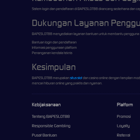
Sistem login dan pendaftaran di BAPESLOT88 dirancang sederhana dan cep
Dukungan Layanan Pengg
BAPESLOT88 menyediakan layanan bantuan untuk membantu pengguna da
Bantuan login dan pendaftaran
Informasi penggunaan platform
Penanganan kendala teknis
Kesimpulan
BAPESLOT88 merupakan
situs slot
dan casino online dengan tampilan moder
mencari hiburan online yang praktis dan nyaman.
Kebijaksanaan
Platform
Tentang BAPESLOT88
Promosi
Responsible Gambling
Loyalty
Pusat Bantuan
Referral