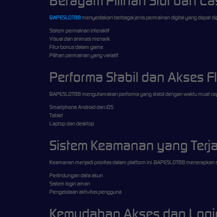
Beragam Pilihan Slot dan Ca
BAPESLOT88
menyediakan berbagai jenis permainan digital yang dapat dipil
Sistem permainan interaktif
Visual dan animasi menarik
Fitur bonus dalam game
Pilihan permainan yang variatif
Performa Stabil dan Akses Fl
BAPESLOT88 mengutamakan performa yang stabil dengan waktu muat cepat d
Smartphone Android dan iOS
Tablet
Laptop dan desktop
Sistem Keamanan yang Terj
Keamanan menjadi prioritas dalam platform ini. BAPESLOT88 menerapkan s
Perlindungan data akun
Sistem login aman
Pengelolaan aktivitas pengguna
Kemudahan Akses dan Logi