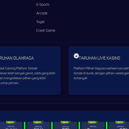
E-Sports
Arcade
Togel
Crash Game
RUHAN OLAHRAGA
TARUHAN LIVE KASINO
ook Gaming Platform Terbaik
Platform Pilihan bagi perusahaan-perusa
kan lebih banyak game, odds yang lebih
terbaik di dunia, dengan pilihan variasi g
 dan menyediakan pilihan yang lebih
terbanyak
untuk pemain.