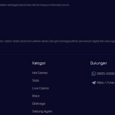
lam berbagai kebutuhan teknis maupun informasi umum.
n, sistem stabil, serta kemudahan akses. Dengan berbagai pilihan permainan digital dan dukungan
Kategori
Dukungan
Hot Games
0895-2000
Slots
https://t.m
Live Casino
Race
Olahraga
Sabung Ayam