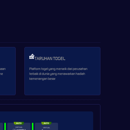
TARUHAN TOGEL
haan
Platform togel yang menarik dari perusahan
ame
terbaik di dunia yang menawarkan hadiah
kemenangan besar