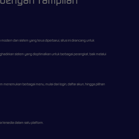
 dengan Tampilan
odern dan sistem yang terus diperbarui, situs ini dirancang untuk
hadirkan sistem yang dioptimalkan untuk berbagai perangkat, baik melalui
menemukan berbagai menu, mulai dari login, daftar akun, hingga pilihan
a tersedia dalam satu platform.