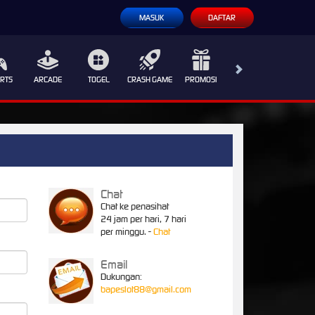
MASUK
DAFTAR
ORTS
ARCADE
TOGEL
CRASH GAME
PROMOSI
Chat
Chat ke penasihat
24 jam per hari, 7 hari
per minggu. -
Chat
Email
Dukungan:
bapeslot88@gmail.com