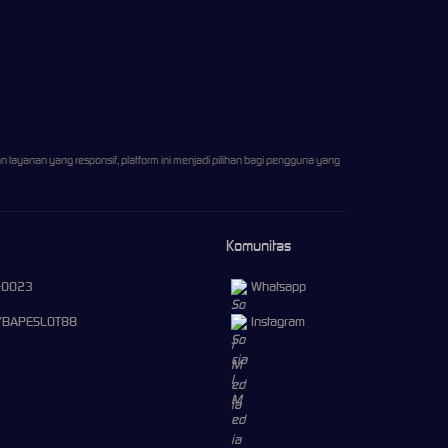
 layanan yang responsif, platform ini menjadi pilihan bagi pengguna yang
Komunitas
-0023
Whatsapp
e/BAPESLOT88
Instagram