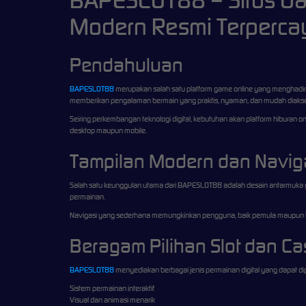
BAPESLOT88 – Situs Ga
Modern Resmi Terperc
Pendahuluan
BAPESLOT88
merupakan salah satu platform game online yang menghadirkan
memberikan pengalaman bermain yang praktis, nyaman, dan mudah diakse
Seiring perkembangan teknologi digital, kebutuhan akan platform hiburan 
desktop maupun mobile.
Tampilan Modern dan Navig
Salah satu keunggulan utama dari BAPESLOT88 adalah desain antarmuka ya
permainan.
Navigasi yang sederhana memungkinkan pengguna, baik pemula maupun b
Beragam Pilihan Slot dan Ca
BAPESLOT88
menyediakan berbagai jenis permainan digital yang dapat dipil
Sistem permainan interaktif
Visual dan animasi menarik