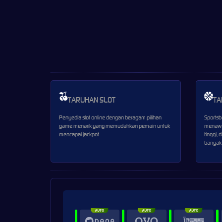
TARUHAN SLOT
TA
Penyedia slot online dengan beragam pilihan
Sportsb
game menarik yang memudahkan pemain untuk
menawar
mencapai jackpot
tinggi,
banyak 