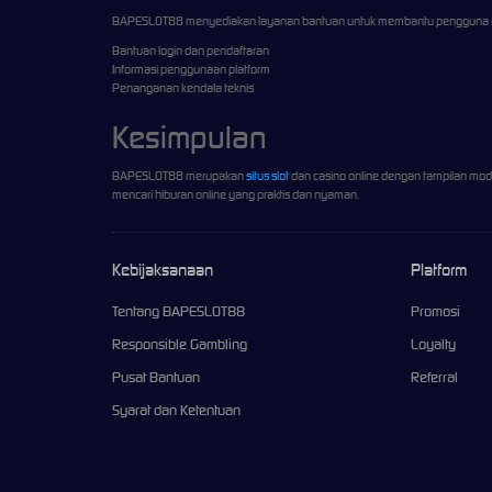
BAPESLOT88 menyediakan layanan bantuan untuk membantu pengguna da
Bantuan login dan pendaftaran
Informasi penggunaan platform
Penanganan kendala teknis
Kesimpulan
BAPESLOT88 merupakan
situs slot
dan casino online dengan tampilan moder
mencari hiburan online yang praktis dan nyaman.
Kebijaksanaan
Platform
Tentang BAPESLOT88
Promosi
Responsible Gambling
Loyalty
Pusat Bantuan
Referral
Syarat dan Ketentuan