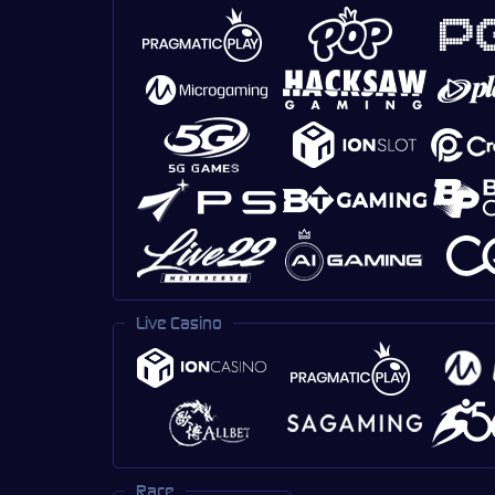
Live Casino
Race