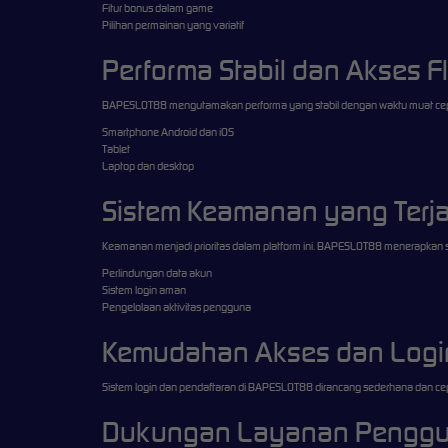
Fitur bonus dalam game
Pilihan permainan yang variatif
Performa Stabil dan Akses Fl
BAPESLOT88 mengutamakan performa yang stabil dengan waktu muat cepat d
Smartphone Android dan iOS
Tablet
Laptop dan desktop
Sistem Keamanan yang Terj
Keamanan menjadi prioritas dalam platform ini. BAPESLOT88 menerapkan s
Perlindungan data akun
Sistem login aman
Pengelolaan aktivitas pengguna
Kemudahan Akses dan Logi
Sistem login dan pendaftaran di BAPESLOT88 dirancang sederhana dan cep
Dukungan Layanan Pengg