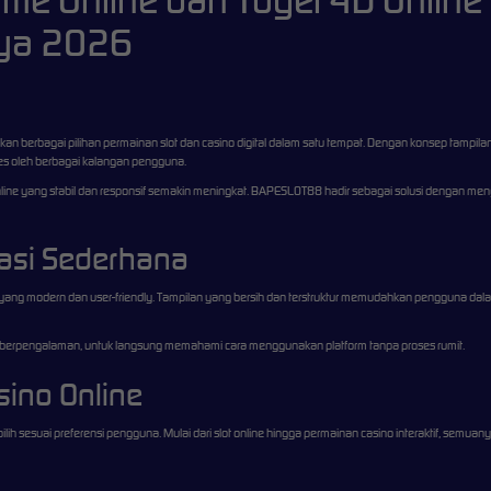
me Online dan Togel 4D Online
aya 2026
 berbagai pilihan permainan slot dan casino digital dalam satu tempat. Dengan konsep tampilan m
s oleh berbagai kalangan pengguna.
online yang stabil dan responsif semakin meningkat. BAPESLOT88 hadir sebagai solusi dengan meng
asi Sederhana
ng modern dan user-friendly. Tampilan yang bersih dan terstruktur memudahkan pengguna dalam 
erpengalaman, untuk langsung memahami cara menggunakan platform tanpa proses rumit.
sino Online
ih sesuai preferensi pengguna. Mulai dari slot online hingga permainan casino interaktif, semuany