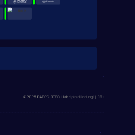
©2026 BAPESLOT88. Hak cipta dilindungi | 18+