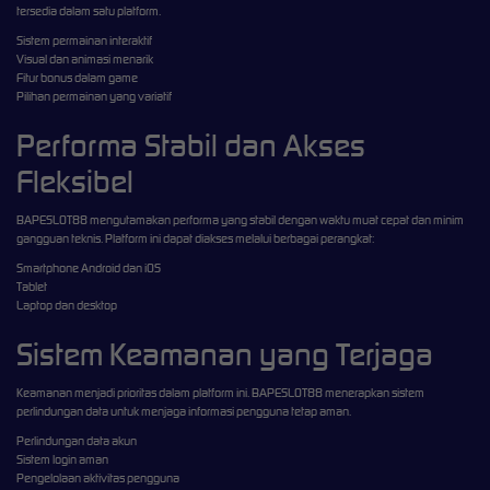
tersedia dalam satu platform.
Sistem permainan interaktif
Visual dan animasi menarik
Fitur bonus dalam game
Pilihan permainan yang variatif
Performa Stabil dan Akses
Fleksibel
BAPESLOT88 mengutamakan performa yang stabil dengan waktu muat cepat dan minim
gangguan teknis. Platform ini dapat diakses melalui berbagai perangkat:
Smartphone Android dan iOS
Tablet
Laptop dan desktop
Sistem Keamanan yang Terjaga
Keamanan menjadi prioritas dalam platform ini. BAPESLOT88 menerapkan sistem
perlindungan data untuk menjaga informasi pengguna tetap aman.
Perlindungan data akun
Sistem login aman
Pengelolaan aktivitas pengguna