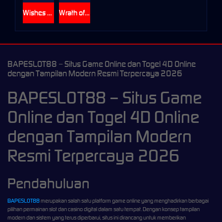
Wishes of the Genie
Wrath of Zeus
BAPESLOT88 – Situs Game Online dan Togel 4D Online
dengan Tampilan Modern Resmi Terpercaya 2026
BAPESLOT88 – Situs Game
Online dan Togel 4D Online
dengan Tampilan Modern
Resmi Terpercaya 2026
Pendahuluan
BAPESLOT88
merupakan salah satu platform game online yang menghadirkan berbagai
pilihan permainan slot dan casino digital dalam satu tempat. Dengan konsep tampilan
modern dan sistem yang terus diperbarui, situs ini dirancang untuk memberikan