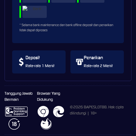
* Selama bank maintenance dan bank offline deposit dan penarikan
tidak dapat diproses
Deposit
Penarikan
Rata-rata 1 Menit
Rata-rata 2 Menit
Tanggung Jawab
Browser Yang
Bermain
Didukung
©2026 BAPESLOT88. Hak cipta
dilindungi | 18+