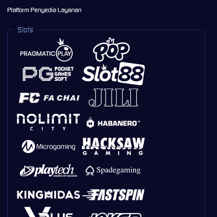
Platform Penyedia Layanan
Slots